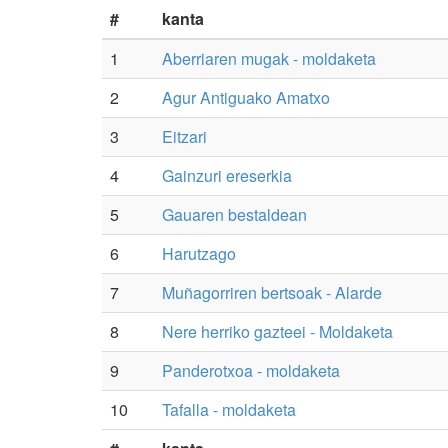
#
kanta
1
Aberriaren mugak - moldaketa
2
Agur Antiguako Amatxo
3
Eitzari
4
Gainzuri ereserkia
5
Gauaren bestaldean
6
Harutzago
7
Muñagorriren bertsoak - Alarde
8
Nere herriko gazteei - Moldaketa
9
Panderotxoa - moldaketa
10
Tafalla - moldaketa