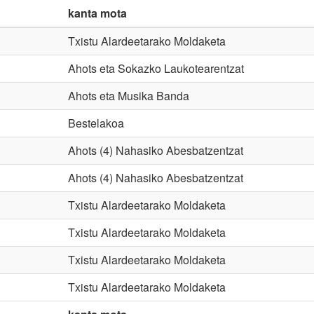
kanta mota
Txistu Alardeetarako Moldaketa
Ahots eta Sokazko Laukotearentzat
Ahots eta Musika Banda
Bestelakoa
Ahots (4) Nahasiko Abesbatzentzat
Ahots (4) Nahasiko Abesbatzentzat
Txistu Alardeetarako Moldaketa
Txistu Alardeetarako Moldaketa
Txistu Alardeetarako Moldaketa
Txistu Alardeetarako Moldaketa