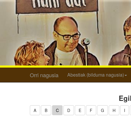
Orri nagusia
Abestiak (bilduma nagusia)
Egi
A
B
C
D
E
F
G
H
I