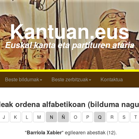
Kantuan.eus
Euskal kanta eta partituren ataria
Beste bildumak
Beste zerbitzuak
Kontaktua
leak ordena alfabetikoan (bilduma nagu
J
K
L
M
N
Ñ
O
P
Q
R
S
T
"
Barriola Xabier
" egilearen abestiak (12).