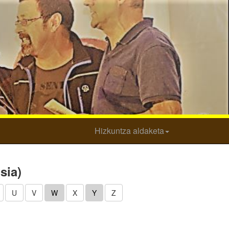
Hizkuntza aldaketa
sia)
U
V
W
X
Y
Z