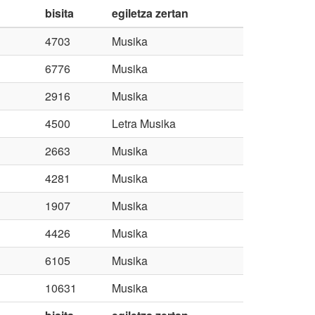
bisita
egiletza zertan
4703
Musika
6776
Musika
2916
Musika
4500
Letra Musika
2663
Musika
4281
Musika
1907
Musika
4426
Musika
6105
Musika
10631
Musika