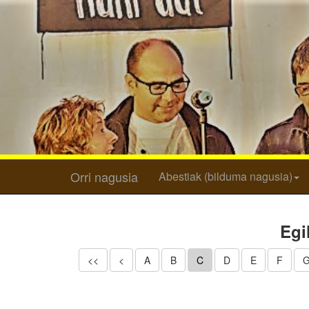
Orri nagusia
Abestiak (bilduma nagusia)
Egi
<<
<
A
B
C
D
E
F