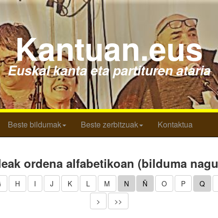
Kantuan.eus
Euskal kanta eta partituren ataria
Beste bildumak
Beste zerbitzuak
Kontaktua
leak ordena alfabetikoan (bilduma nagu
G
H
I
J
K
L
M
N
Ñ
O
P
Q
>
>>