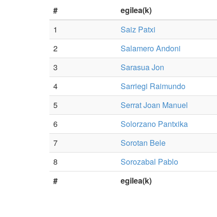
#
egilea(k)
1
Saiz Patxi
2
Salamero Andoni
3
Sarasua Jon
4
Sarriegi Raimundo
5
Serrat Joan Manuel
6
Solorzano Pantxika
7
Sorotan Bele
8
Sorozabal Pablo
#
egilea(k)