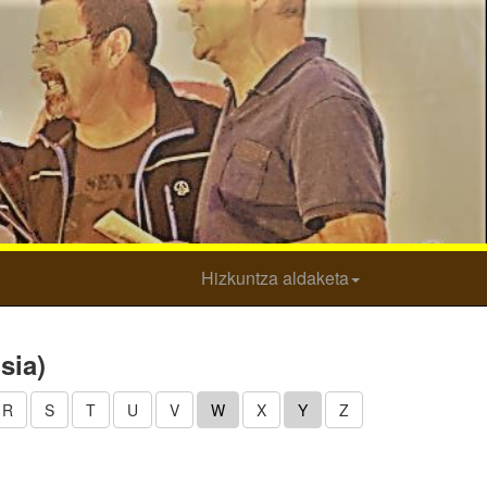
Hizkuntza aldaketa
sia)
R
S
T
U
V
W
X
Y
Z