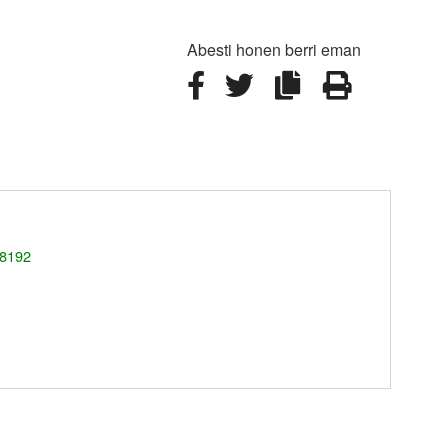
Abesti honen berri eman
 8192