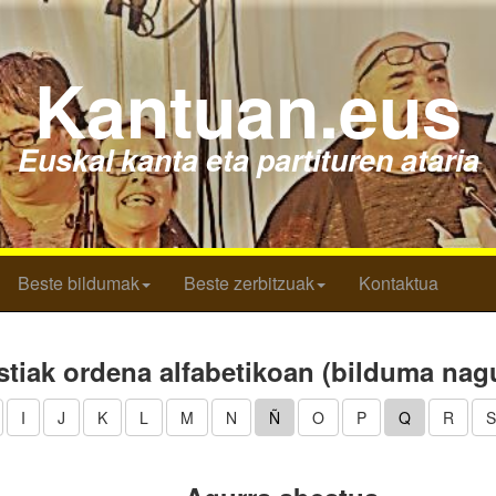
Kantuan.eus
Euskal kanta eta partituren ataria
Beste bildumak
Beste zerbitzuak
Kontaktua
tiak ordena alfabetikoan (bilduma nag
I
J
K
L
M
N
Ñ
O
P
Q
R
S