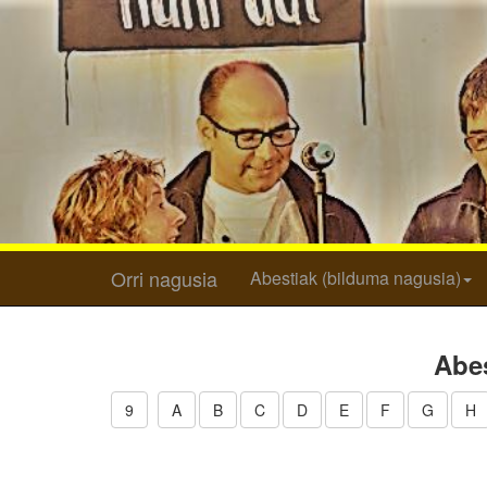
Orri nagusia
Abestiak (bilduma nagusia)
Abes
9
A
B
C
D
E
F
G
H