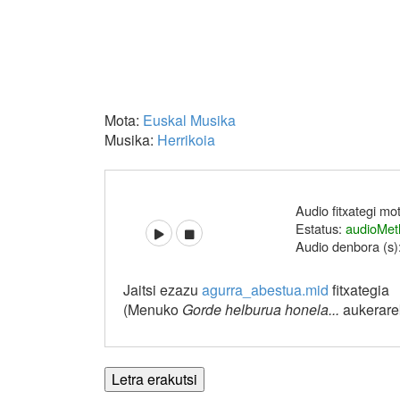
Mota:
Euskal Musika
Musika:
Herrikoia
Audio fitxategi mo
Estatus:
audioMet
Audio denbora (s)
Jaitsi ezazu
agurra_abestua.mid
fitxategia
(Menuko
Gorde helburua honela...
aukerarek
Letra erakutsi