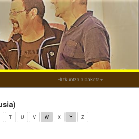
Hizkuntza aldaketa
usia)
T
U
V
W
X
Y
Z