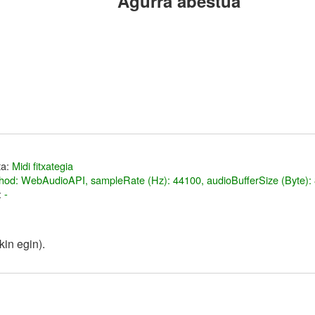
Agurra abestua
ta:
Midi fitxategia
hod: WebAudioAPI, sampleRate (Hz): 44100, audioBufferSize (Byte):
:
-
in egin).