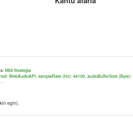
Kantu afaria
ta:
Midi fitxategia
hod: WebAudioAPI, sampleRate (Hz): 44100, audioBufferSize (Byte):
:
-
in egin).