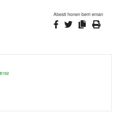
Abesti honen berri eman
 8192