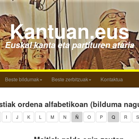
Kantuan.eus
Euskal kanta eta partituren ataria
Beste bildumak
Beste zerbitzuak
Kontaktua
tiak ordena alfabetikoan (bilduma nag
I
J
K
L
M
N
Ñ
O
P
Q
R
S