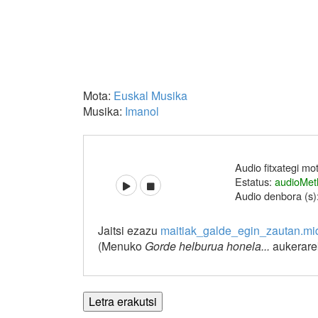
Mota:
Euskal Musika
Musika:
Imanol
Audio fitxategi mo
Estatus:
audioMet
Audio denbora (s)
Jaitsi ezazu
maitiak_galde_egin_zautan.mi
(Menuko
Gorde helburua honela...
aukerarek
Letra erakutsi