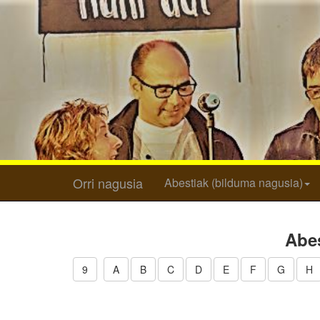
Orri nagusia
Abestiak (bilduma nagusia)
Abes
9
A
B
C
D
E
F
G
H