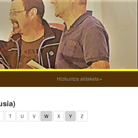
Hizkuntza aldaketa
usia)
T
U
V
W
X
Y
Z