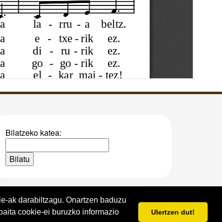
Bilatzeko katea:
kie-ak darabiltzagu. Onartzen baduzu
baita cookie-ei buruzko informazio
Ulertzen dut!