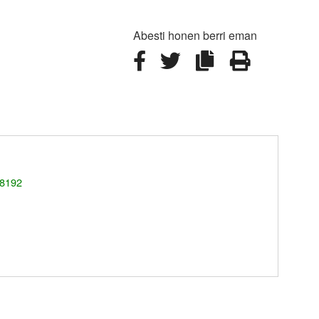
Abesti honen berri eman
 8192