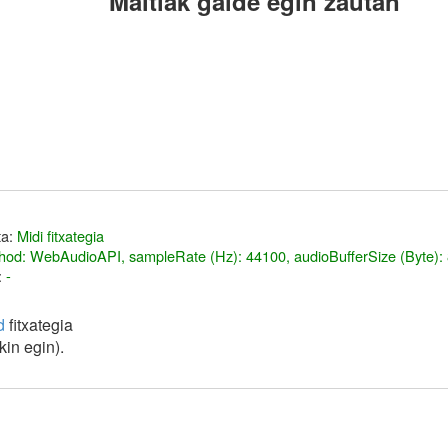
Maitiak galde egin zautan
ta:
Midi fitxategia
hod: WebAudioAPI, sampleRate (Hz): 44100, audioBufferSize (Byte):
:
-
d
fitxategia
in egin).